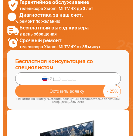
Гарантийное обслуживание
телевизора Xiaomi MI TV 4X до 3 лет
Диагностика за наш счет,
ремонт по желанию
Бесплатный выезд курьера
в день обращения
Срочный ремонт
телевизора Xiaomi MI TV 4X от 35 минут
Бесплатная консультация со
специалистом
Оставить заявку
Нажимая на кнопку "Оставить заявку" Вы соглашаетесь c
политикой
конфиденциальности