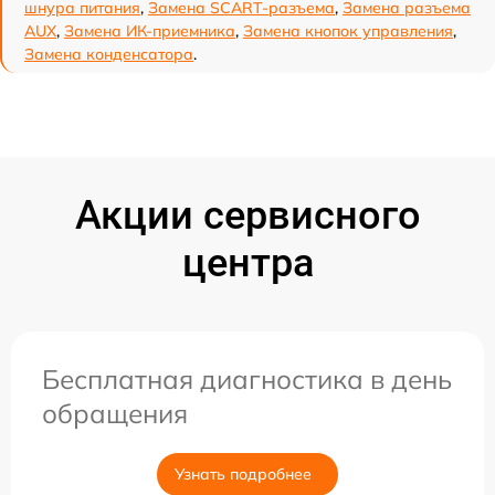
шнура питания
,
Замена SCART-разъема
,
Замена разъема
AUX
,
Замена ИК-приемника
,
Замена кнопок управления
,
Замена конденсатора
.
Акции сервисного
центра
Бесплатная диагностика в день
обращения
Узнать подробнее