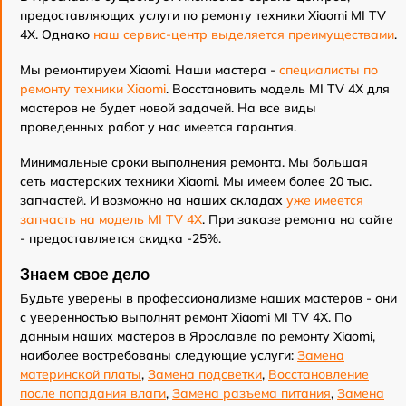
предоставляющих услуги по ремонту техники Xiaomi MI TV
4X. Однако
наш сервис-центр выделяется преимуществами
.
Мы ремонтируем Xiaomi. Наши мастера -
специалисты по
ремонту техники Xiaomi
. Восстановить модель MI TV 4X для
мастеров не будет новой задачей. На все виды
проведенных работ у нас имеется гарантия.
Минимальные сроки выполнения ремонта. Мы большая
сеть мастерских техники Xiaomi. Мы имеем более 20 тыс.
запчастей. И возможно на наших складах
уже имеется
запчасть на модель MI TV 4X
. При заказе ремонта на сайте
- предоставляется скидка -25%.
Знаем свое дело
Будьте уверены в профессионализме наших мастеров - они
с уверенностью выполнят ремонт Xiaomi MI TV 4X. По
данным наших мастеров в Ярославле по ремонту Xiaomi,
наиболее востребованы следующие услуги:
Замена
материнской платы
,
Замена подсветки
,
Восстановление
после попадания влаги
,
Замена разъема питания
,
Замена