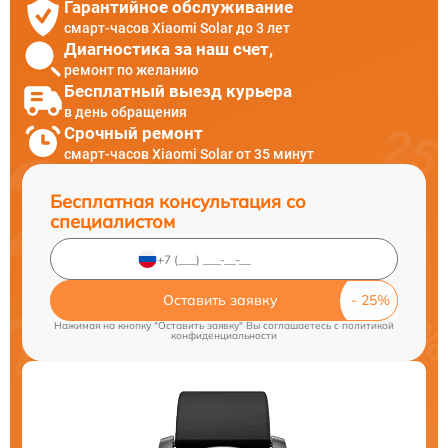
Гарантийное обслуживание
смарт-часов Xiaomi Solar до 3 лет
Диагностика за наш счет,
ремонт по желанию
Бесплатный выезд курьера
в день обращения
Срочный ремонт
смарт-часов Xiaomi Solar от 35 минут
Бесплатная консультация со
специалистом
Оставить заявку
Нажимая на кнопку "Оставить заявку" Вы соглашаетесь c
политикой
конфиденциальности