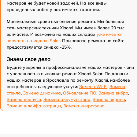
мастеров не будет новой задачей. На все виды
проведенных работ у нас имеется гарантия.
Минимальные сроки выполнения ремонта. Мы большая
сеть мастерских техники Xiaomi. Мы имеем более 20 тыс.
запчастей. И возможно на наших складах
уже имеется
запчасть на модель Solar
. При заказе ремонта на сайте -
предоставляется скидка -25%.
Знаем свое дело
Будьте уверены в профессионализме наших мастеров - они
с уверенностью выполнят ремонт Xiaomi Solar. По данным
наших мастеров в Ярославле по ремонту Xiaomi, наиболее
востребованы следующие услуги:
Замена Wi-Fi
,
Замена
стекла
,
Замена динамика
,
Обновление ПО
,
Замена вибро
,
Замена корпуса
,
Замена аккумулятора
,
Замена экрана
,
Замена шлейфа матрицы
,
Замена микрофона
.