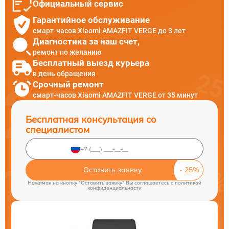
Официальный сервис
Гарантийное обслуживание
смарт-часов Xiaomi AMAZFIT VERGE до 3 лет
Диагностика за наш счет,
ремонт по желанию
Бесплатный выезд курьера
в день обращения
Срочный ремонт
смарт-часов Xiaomi AMAZFIT VERGE от 35 минут
Бесплатная консультация со
специалистом
Оставить заявку
Нажимая на кнопку "Оставить заявку" Вы соглашаетесь c
политикой
конфиденциальности