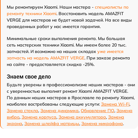
Мы ремонтируем Xiaomi. Наши мастера -
специалисты по
ремонту техники Xiaomi
. Восстановить модель AMAZFIT
VERGE для мастеров не будет новой задачей. На все виды
проведенных работ у нас имеется гарантия.
Минимальные сроки выполнения ремонта. Мы большая
сеть мастерских техники Xiaomi. Мы имеем более 20 тыс.
запчастей. И возможно на наших складах
уже имеется
запчасть на модель AMAZFIT VERGE
. При заказе ремонта
на сайте - предоставляется скидка -25%.
Знаем свое дело
Будьте уверены в профессионализме наших мастеров - они
с уверенностью выполнят ремонт Xiaomi AMAZFIT VERGE.
По данным наших мастеров в Ярославле по ремонту Xiaomi,
наиболее востребованы следующие услуги:
Замена Wi-Fi
,
Замена стекла
,
Замена динамика
,
Обновление ПО
,
Замена
вибро
,
Замена корпуса
,
Замена аккумулятора
,
Замена
экрана
,
Замена шлейфа матрицы
,
Замена микрофона
.