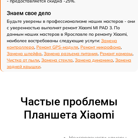
- предоставляется скидка -25%.
Знаем свое дело
Будьте уверены в профессионализме наших мастеров - они
с уверенностью выполнят ремонт Xiaomi MI PAD 3. По
данным наших мастеров в Ярославле по ремонту Xiaomi,
наиболее востребованы следующие услуги:
Замена
контроллера
,
Ремонт GPS-модуля
,
Ремонт микрофона
,
Замена шлейфа
,
Замена разъема питания
,
Ремонт камеры
,
Чистка от пыли
,
Замена стекла
,
Замена динамика
,
Замена
задней крышки
.
Частые проблемы
Планшета Xiaomi
Неисправности камеры