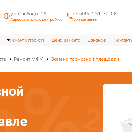
ул. Свободы, 16
+7 (485) 231-72-06
Адрес сервисного центра Xiaomi
Горячая линия
Ремонт устройств
Цена ремонта
Вакансии
Контакт
ств
Ремонт МФУ
Замена тормозной площадки
зной
у
лавле