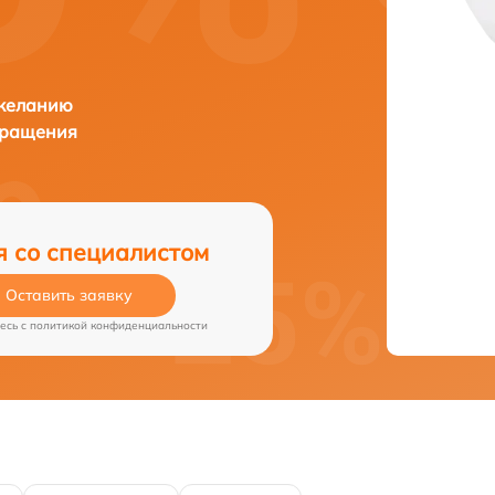
 желанию
бращения
я со специалистом
Оставить заявку
есь c
политикой конфиденциальности